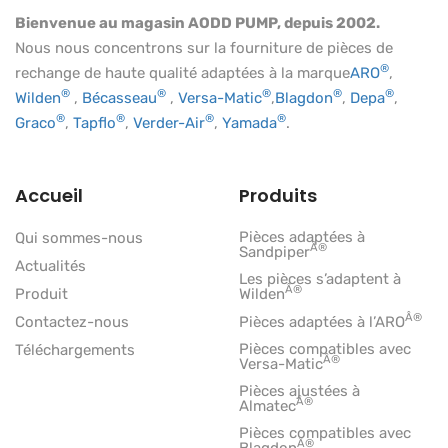
Bienvenue au magasin AODD PUMP, depuis 2002.
Nous nous concentrons sur la fourniture de pièces de
®
rechange de haute qualité adaptées à la marque
ARO
,
®
®
®
®
®
Wilden
,
Bécasseau
,
Versa-Matic
,
Blagdon
,
Depa
,
®
®
®
®
Graco
,
Tapflo
,
Verder-Air
,
Yamada
.
Accueil
Produits
Pièces adaptées à
Qui sommes-nous
Â®
Sandpiper
Actualités
Les pièces s’adaptent à
Â®
Produit
Wilden
Â®
Contactez-nous
Pièces adaptées à l’ARO
Pièces compatibles avec
Téléchargements
Â®
Versa-Matic
Pièces ajustées à
Â®
Almatec
Pièces compatibles avec
Â®
Blagdon